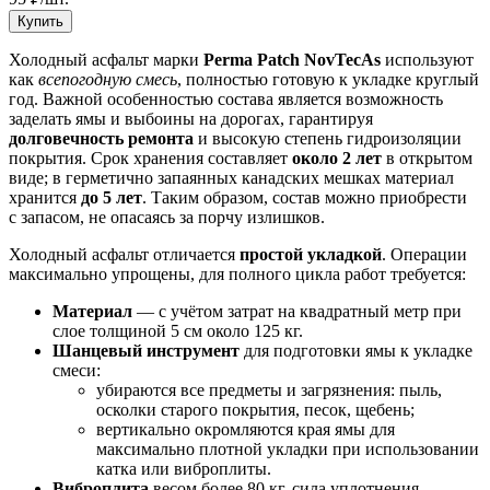
Купить
Холодный асфальт марки
Perma Patch NovTecAs
используют
как
всепогодную смесь
, полностью готовую к укладке круглый
год. Важной особенностью состава является возможность
заделать ямы и выбоины на дорогах, гарантируя
долговечность ремонта
и высокую степень гидроизоляции
покрытия. Срок хранения составляет
около 2 лет
в открытом
виде; в герметично запаянных канадских мешках материал
хранится
до 5 лет
. Таким образом, состав можно приобрести
с запасом, не опасаясь за порчу излишков.
Холодный асфальт отличается
простой укладкой
. Операции
максимально упрощены, для полного цикла работ требуется:
Материал
— с учётом затрат на квадратный метр при
слое толщиной 5 см около 125 кг.
Шанцевый инструмент
для подготовки ямы к укладке
смеси:
убираются все предметы и загрязнения: пыль,
осколки старого покрытия, песок, щебень;
вертикально окромляются края ямы для
максимально плотной укладки при использовании
катка или виброплиты.
Виброплита
весом более 80 кг, сила уплотнения —