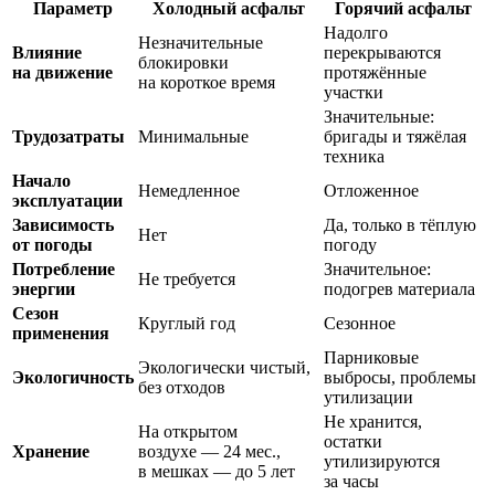
Параметр
Холодный асфальт
Горячий асфальт
Надолго
Незначительные
Влияние
перекрываются
блокировки
на движение
протяжённые
на короткое время
участки
Значительные:
Трудозатраты
Минимальные
бригады и тяжёлая
техника
Начало
Немедленное
Отложенное
эксплуатации
Зависимость
Да, только в тёплую
Нет
от погоды
погоду
Потребление
Значительное:
Не требуется
энергии
подогрев материала
Сезон
Круглый год
Сезонное
применения
Парниковые
Экологически чистый,
Экологичность
выбросы, проблемы
без отходов
утилизации
Не хранится,
На открытом
остатки
Хранение
воздухе — 24 мес.,
утилизируются
в мешках — до 5 лет
за часы