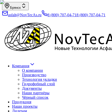
Брянск
asfalt@NovTecAs.ru
8 (800) 707-04-71
8 (800) 707-04-71
Компания
О компании
Производство
Технология укладки
Гидрофобный слой
Документы
Наши партнёры
Чёрный список
Продукция
Наши проекты
Дилерам