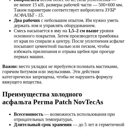
не менее 15 кН, размеры рабочей части — 500×600 мм.
Таким параметрам соответствует виброплита
ЗУБР
АСФАЛЬТ - 15
.
Два рабочих
с небольшим опытом. Им нужно уметь
держать лом и управлять оборудованием.
Смесь насыпается в яму на
1,5–2 см выше
уровня
основного покрытия. Затем производится трамбовка
от края по спирали к центру. После уплотнения асфальт
посыпают цементной пылью или песком, чтобы
избежать прилипания и отрыва щебня при проезде
первых машин.
Важно:
место укладки
не требуется
поливать мастиками,
горячим битумом или эмульсиями. Эти действия
категорически запрещены, чтобы не нарушить формулу
вяжущего вещества.
Преимущества холодного
асфальта Perma Patch NovTecAs
Всесезонность
— возможность использования при
отрицательных температурах.
Длительный срок хранения
— до 5 лет в герметичной