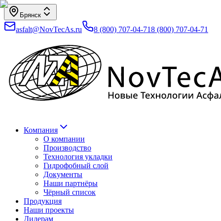
Брянск
asfalt@NovTecAs.ru
8 (800) 707-04-71
8 (800) 707-04-71
Компания
О компании
Производство
Технология укладки
Гидрофобный слой
Документы
Наши партнёры
Чёрный список
Продукция
Наши проекты
Дилерам